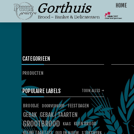
HOME
CATEGORIEEN
PRODUCTEN
POPULAIRE LABELS
TOON ALLES
BROODJE
FEESTDAGEN
DOORVERKOOP
GEBAK
GEBAK / TAARTEN
GROOTBROOD
KLEIN BROOD
KAAS
KLEINE TAARTJES
OUD EN NIEUW
STUKSWERK