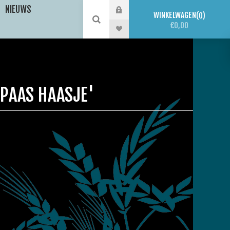
NIEUWS
WINKELWAGEN
0
€0,00
PAAS HAASJE'