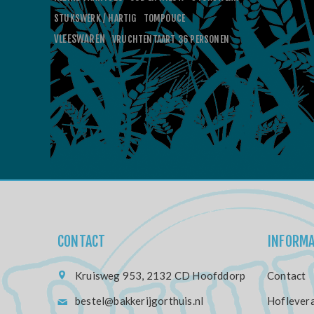
STUKSWERK / HARTIG
TOMPOUCE
VLEESWAREN
VRUCHTENTAART 36 PERSONEN
CONTACT
INFORMA
Kruisweg 953, 2132 CD Hoofddorp
Contact
bestel@bakkerijgorthuis.nl
Hoflevera