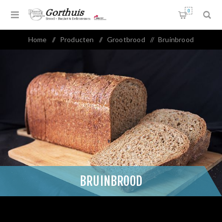
0
Home
/
Producten
/
Grootbrood
/
Bruinbrood
BRUINBROOD