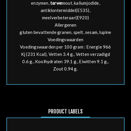
enzymen,
tarwe
mout, kaliumjodide,
antiklontermiddel(E535),
meelverbeteraar(E920)
Allergenen
gluten bevattende granen, spelt, sesam, lupine
Voedingswaarden
Voedingswaarden per 100 gram : Energie 966
Kj (231 Kcal), Vetten 3.4 g., Vetten verzadigd
0.6 g., Koolhydraten 39.1 g., Eiwitten 9.1 g.,
Zout 0.94 g.
PRODUCT LABELS