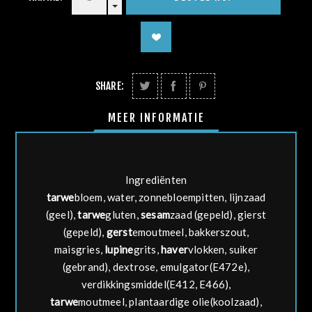
SHARE:
MEER INFORMATIE
Ingrediënten
tarwe
bloem, water, zonnebloempitten, lijnzaad
(geel),
tarwe
gluten,
sesam
zaad (gepeld), gierst
(gepeld),
gerst
emoutmeel, bakkerszout,
maisgries,
lupine
grits,
haver
vlokken, suiker
(gebrand), dextrose, emulgator(E472e),
verdikkingsmiddel(E412, E466),
tarwe
moutmeel, plantaardige olie(koolzaad),