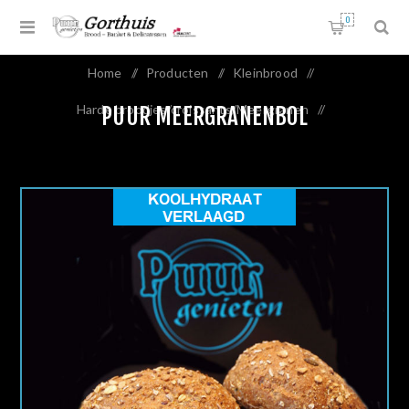
0
Home
/
Producten
/
Kleinbrood
/
Harde broodjes/croissants/Meergranen
/
PUUR MEERGRANENBOL
Puur meergranenbol