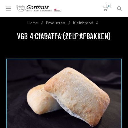
0
Home
/
Producten
/
Kleinbrood
/
Zelf thuis afbakken broodjes
/
VGB 4 CIABATTA (ZELF AFBAKKEN)
VGB 4 Ciabatta (zelf afbakken)