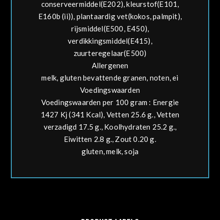
conserveermiddel(E202), kleurstof(E101,
E160b (ii)), plantaardig vet(kokos, palmpit),
rijsmiddel(E500, E450),
verdikkingsmiddel(E415),
zuurteregelaar(E500)
Allergenen
melk, gluten bevattende granen, noten, ei
Voedingswaarden
Voedingswaarden per 100 gram : Energie
1427 Kj (341 Kcal), Vetten 25.6 g., Vetten
verzadigd 17.5 g., Koolhydraten 25.2 g.,
Eiwitten 2.8 g., Zout 0.20 g.
gluten, melk, soja