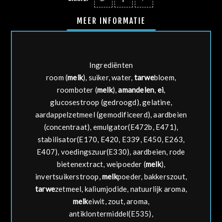
MEER INFORMATIE
Ingrediënten
room (
melk
), suiker, water,
tarwe
bloem,
roomboter (
melk
),
amandelen
,
ei
,
glucosestroop (gedroogd), gelatine,
aardappelzetmeel (gemodificeerd), aardbeien
(concentraat), emulgator(E472b, E471),
stabilisator(E170, E420, E339, E450, E263,
E407), voedingszuur(E330), aardbeien, rode
bietenextract, weipoeder (
melk
),
invertsuikerstroop,
melk
poeder, bakkerszout,
tarwe
zetmeel, kaliumjodide, natuurlijk aroma,
melk
eiwit, zout, aroma,
antiklontermiddel(E535),