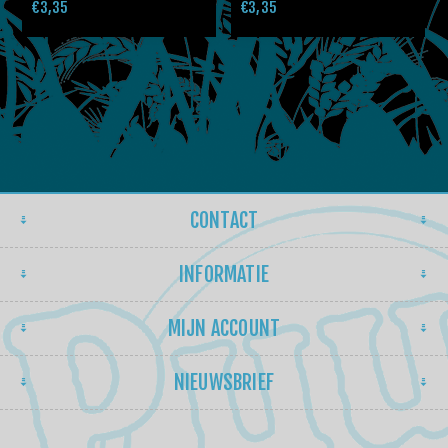
€3,35
€3,35
CONTACT
INFORMATIE
MIJN ACCOUNT
NIEUWSBRIEF