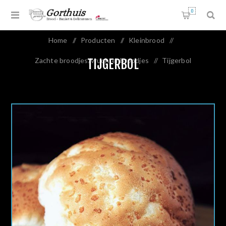
0
Home
/
Producten
/
Kleinbrood
/
Zachte broodjes/vruchtenbroodjes
/
Tijgerbol
TIJGERBOL