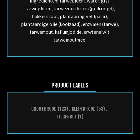
Ingrediënten:
tarwe
bloem, water, gist,
tarwe
gluten,
tarwe
zuurdesem (gedroogd),
bakkerszout, plantaardig vet (palm),
plantaardige olie (koolzaad), enzymen (
tarwe
),
tarwe
mout, kaliumjodide, erwteneiwit,
tarwe
moutmeel
PRODUCT LABELS
GROOTBROOD
(123)
,
KLEIN BROOD
(53)
,
TIJGERBOL
(1)