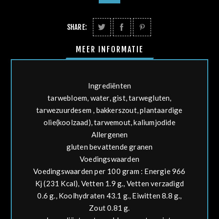
SHARE:
MEER INFORMATIE
Ingrediënten
tarwe
bloem, water, gist,
tarwe
gluten,
tarwe
zuurdesem , bakkerszout, plantaardige
olie(koolzaad),
tarwe
mout, kaliumjodide
Allergenen
gluten bevattende granen
Voedingswaarden
Voedingswaarden per 100 gram : Energie 966
Kj (231 Kcal), Vetten 1.9 g., Vetten verzadigd
0.6 g., Koolhydraten 43.1 g., Eiwitten 8.8 g.,
Zout 0.81 g.