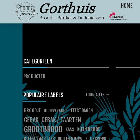
HOME
CATEGORIEEN
PRODUCTEN
POPULAIRE LABELS
TOON ALLES
BROODJE
FEESTDAGEN
DOORVERKOOP
GEBAK
GEBAK / TAARTEN
GROOTBROOD
KLEIN BROOD
KAAS
KLEINE TAARTJES
OUD EN NIEUW
STUKSWERK