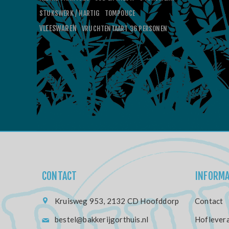
STUKSWERK / HARTIG
TOMPOUCE
VLEESWAREN
VRUCHTENTAART 36 PERSONEN
CONTACT
INFORMA
Kruisweg 953, 2132 CD Hoofddorp
Contact
bestel@bakkerijgorthuis.nl
Hoflevera