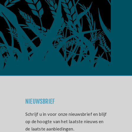
NIEUWSBRIEF
Schrijf u in voor onze nieuwsbrief en blijf
op de hoogte van het laatste nieuws en
de laatste aanbiedingen.