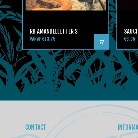
RB AMANDELLETTER S
SAUCI
VANAF €13,75
€8,95
CONTACT
INFORMA