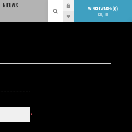
NIEUWS
WINKELWAGEN
0
€0,00
*