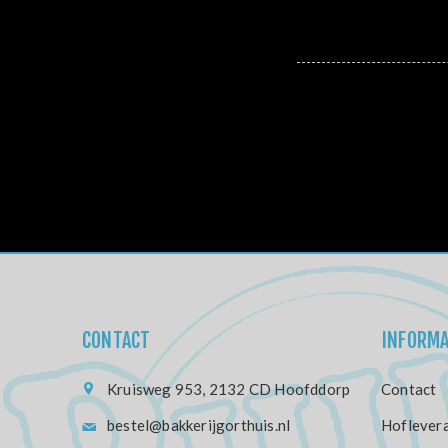
CONTACT
INFORMA
Kruisweg 953, 2132 CD Hoofddorp
Contact
bestel@bakkerijgorthuis.nl
Hoflevera