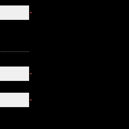
*
*
*