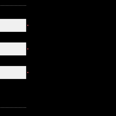
*
*
*