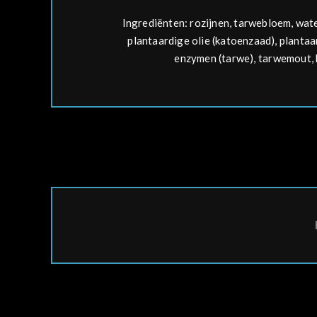
Ingrediënten:
rozijnen,
tarwe
bloem, wate
plantaardige olie (katoenzaad), plantaar
enzymen (
tarwe
),
tarwe
mout, 