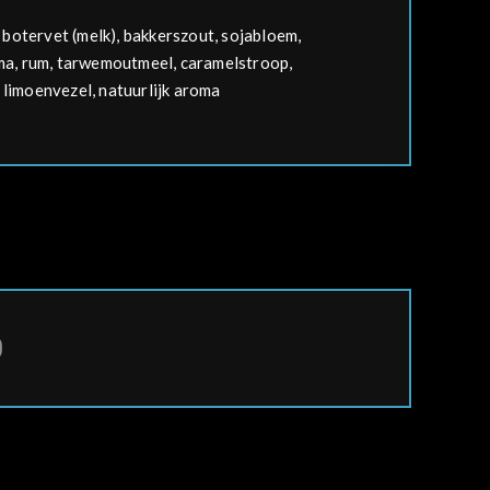
 botervet (
melk
), bakkerszout,
soja
bloem,
ma, rum,
tarwe
moutmeel, caramelstroop,
 limoenvezel, natuurlijk aroma
)