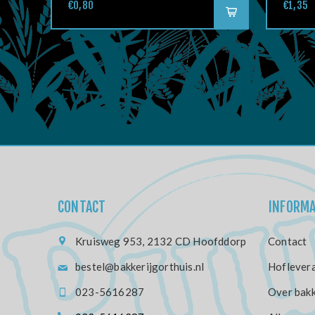
€0,80
€1,35
CONTACT
INFORMA
Kruisweg 953, 2132 CD Hoofddorp
Contact
bestel@bakkerijgorthuis.nl
Hoflevera
023-5616287
Over bakk