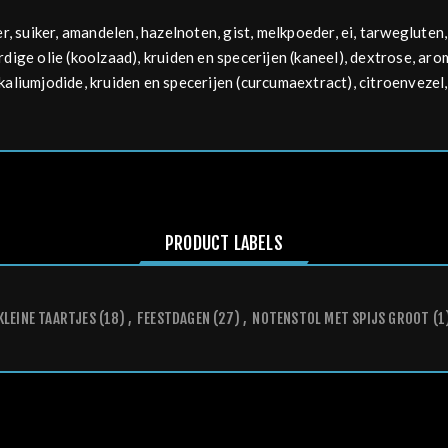
r, suiker,
amandelen
,
hazelnoten
, gist,
melk
poeder,
ei
,
tarwe
gluten,
dige olie (koolzaad), kruiden en specerijen (kaneel), dextrose, aro
kaliumjodide, kruiden en specerijen (curcumaextract), citroenvezel,
PRODUCT LABELS
KLEINE TAARTJES
(18)
,
FEESTDAGEN
(27)
,
NOTENSTOL MET SPIJS GROOT
(1