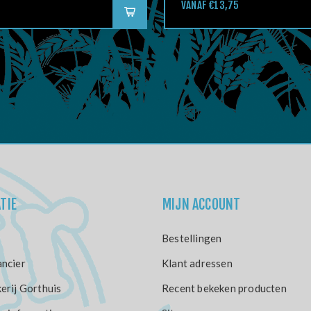
VANAF €13,75
TIE
MIJN ACCOUNT
Bestellingen
ncier
Klant adressen
erij Gorthuis
Recent bekeken producten