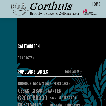
HOME
CATEGORIEEN
PRODUCTEN
POPULAIRE LABELS
TOON ALLES
BROODJE
FEESTDAGEN
DOORVERKOOP
GEBAK
GEBAK / TAARTEN
GROOTBROOD
KLEIN BROOD
KAAS
KLEINE TAARTJES
OUD EN NIEUW
STUKSWERK