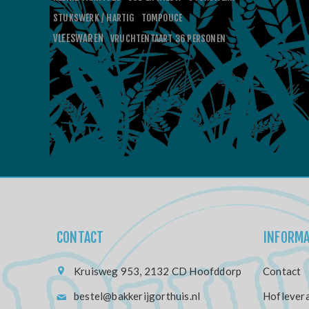
STUKSWERK / HARTIG
TOMPOUCE
VLEESWAREN
VRUCHTENTAART 36 PERSONEN
CONTACT
INFORMA
Kruisweg 953, 2132 CD Hoofddorp
Contact
bestel@bakkerijgorthuis.nl
Hoflevera