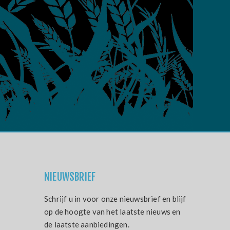
NIEUWSBRIEF
Schrijf u in voor onze nieuwsbrief en blijf
op de hoogte van het laatste nieuws en
de laatste aanbiedingen.