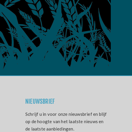
NIEUWSBRIEF
Schrijf u in voor onze nieuwsbrief en blijf
op de hoogte van het laatste nieuws en
de laatste aanbiedingen.