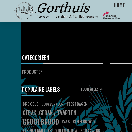
HOME
CATEGORIEEN
PRODUCTEN
POPULAIRE LABELS
TOON ALLES
BROODJE
FEESTDAGEN
DOORVERKOOP
GEBAK
GEBAK / TAARTEN
GROOTBROOD
KLEIN BROOD
KAAS
KLEINE TAARTJES
OUD EN NIEUW
STUKSWERK