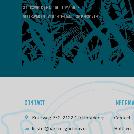
STUKSWERK / HARTIG
TOMPOUCE
VLEESWAREN
VRUCHTENTAART 36 PERSONEN
CONTACT
INFORMA
Kruisweg 953, 2132 CD Hoofddorp
Contact
bestel@bakkerijgorthuis.nl
Hoflevera