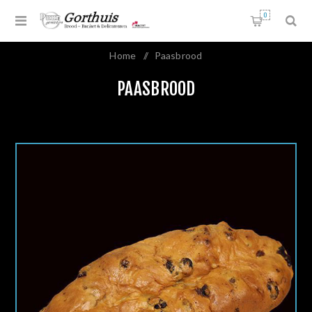
0
Home
/
Paasbrood
PAASBROOD