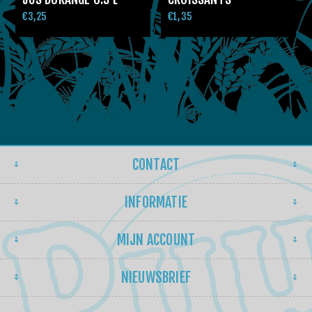
€3,25
€1,35
CONTACT
INFORMATIE
MIJN ACCOUNT
NIEUWSBRIEF