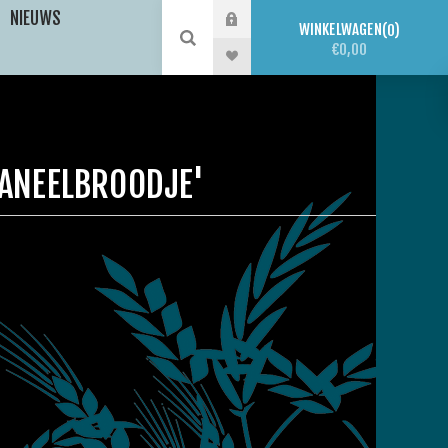
NIEUWS
WINKELWAGEN
0
€0,00
ANEELBROODJE'