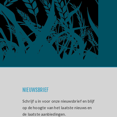
NIEUWSBRIEF
Schrijf u in voor onze nieuwsbrief en blijf
op de hoogte van het laatste nieuws en
de laatste aanbiedingen.