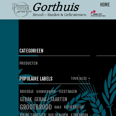
HOME
CATEGORIEEN
PRODUCTEN
POPULAIRE LABELS
TOON ALLES
BROODJE
FEESTDAGEN
DOORVERKOOP
GEBAK
GEBAK / TAARTEN
GROOTBROOD
KLEIN BROOD
KAAS
KLEINE TAARTJES
OUD EN NIEUW
STUKSWERK