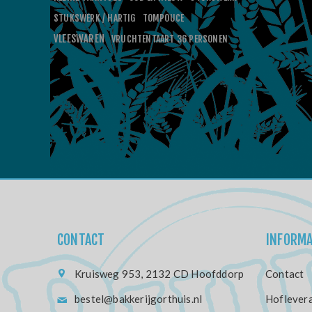
STUKSWERK / HARTIG
TOMPOUCE
VLEESWAREN
VRUCHTENTAART 36 PERSONEN
CONTACT
INFORMA
Kruisweg 953, 2132 CD Hoofddorp
Contact
bestel@bakkerijgorthuis.nl
Hoflevera