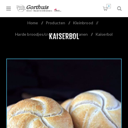
0
Home
/
Producten
/
Kleinbrood
/
Harde broodjes/croissants/Meergranen
/
Kaiserbol
KAISERBOL