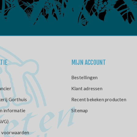
TIE
MIJN ACCOUNT
Bestellingen
ncier
Klant adressen
erij Gorthuis
Recent bekeken producten
n informatie
Sitemap
AVG)
 voorwaarden