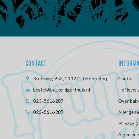
CONTACT
INFORMA
Kruisweg 953, 2132 CD Hoofddorp
Contact
bestel@bakkerijgorthuis.nl
Hoflevera
023-5616287
Over bakk
023-5616287
Allergene
Privacy (
Algemene