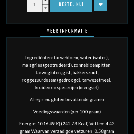
MEER INFORMATIE
Ingrediënten:
tarwe
bloem, water (water),
maisgries (geøtrudeerd), zonnebloempitten,
tarwe
gluten, gist, bakkerszout,
rogge
zuurdesem (gedroogd),
tarwe
zetmeel,
kruiden en specerijen (mengsel)
:
gluten bevattende granen
Allergenen
Voedingswaarden (per 100 gram)
Energie: 1016.49 Kj (242.78 Kcal) Vetten: 4.43
gram Waarvan verzadigde vetzuren: 0.58gram