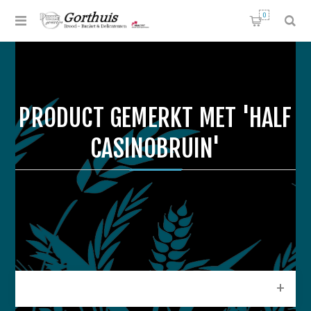
0
PRODUCT GEMERKT MET 'HALF
CASINOBRUIN'
CATEGORIEEN