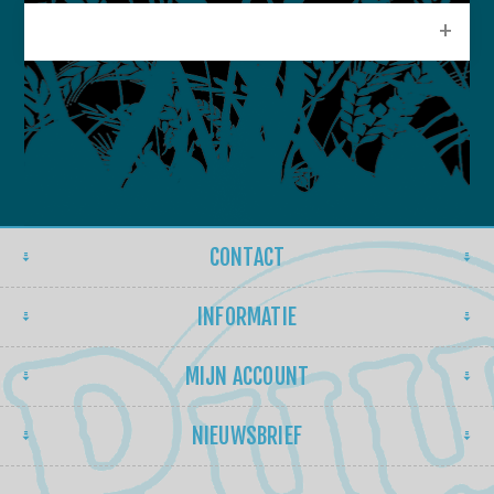
POPULAIRE LABELS
CONTACT
INFORMATIE
MIJN ACCOUNT
NIEUWSBRIEF