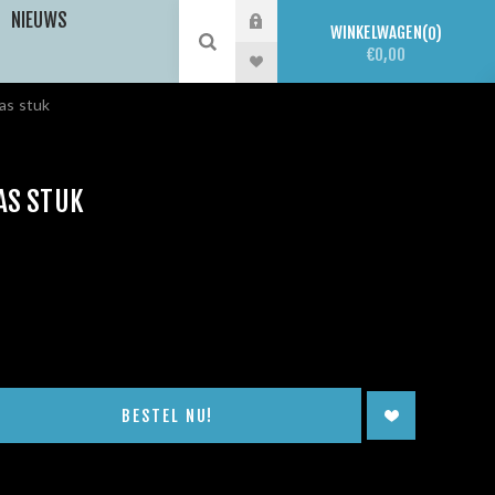
NIEUWS
WINKELWAGEN
0
€0,00
aas stuk
AS STUK