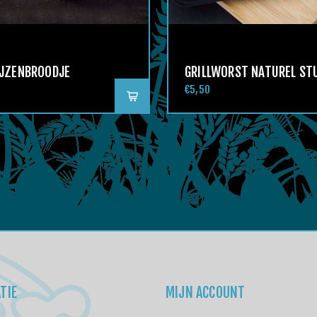
IJZENBROODJE
GRILLWORST NATUREL ST
€5,50
TIE
MIJN ACCOUNT