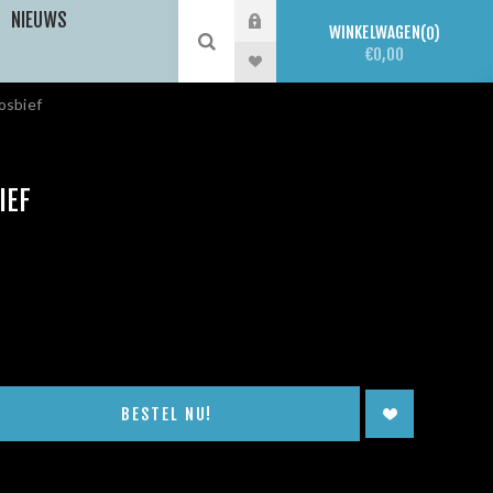
NIEUWS
WINKELWAGEN
0
€0,00
osbief
IEF