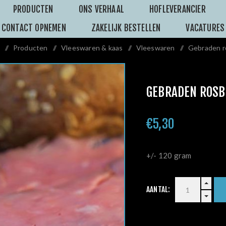
PRODUCTEN
ONS VERHAAL
HOFLEVERANCIER
CONTACT OPNEMEN
ZAKELIJK BESTELLEN
VACATURES
/
Producten
/
Vleeswaren & kaas
/
Vleeswaren
/
Gebraden r
GEBRADEN ROSB
€5,30
+/- 120 gram
AANTAL: