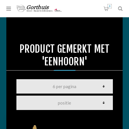
0
PRODUCT GEMERKT MET
'EENHOORN'