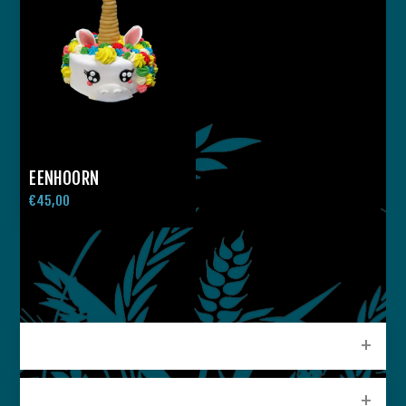
EENHOORN
€45,00
CATEGORIEEN
POPULAIRE LABELS