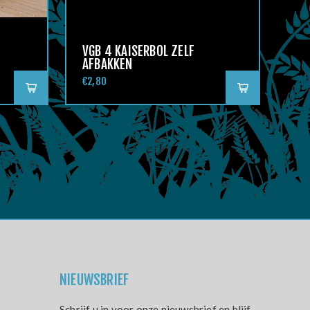
VGB 4 KAISERBOL ZELF
AFBAKKEN
€2,80
NIEUWSBRIEF
Schrijf u in voor onze nieuwsbrief en blijf