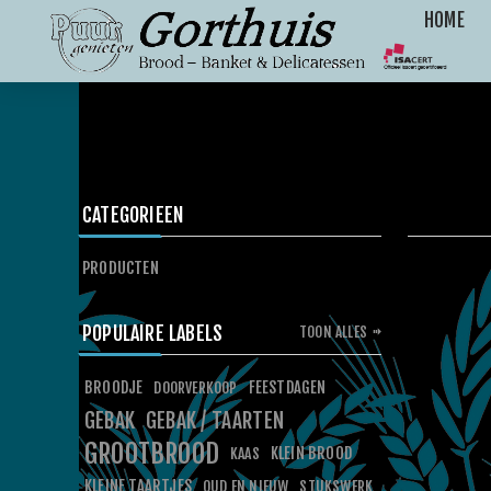
HOME
CATEGORIEEN
PRODUCTEN
POPULAIRE LABELS
TOON ALLES
BROODJE
FEESTDAGEN
DOORVERKOOP
GEBAK
GEBAK / TAARTEN
GROOTBROOD
KLEIN BROOD
KAAS
KLEINE TAARTJES
OUD EN NIEUW
STUKSWERK