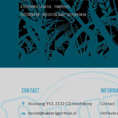
STUKSWERK / HARTIG
TOMPOUCE
VLEESWAREN
VRUCHTENTAART 36 PERSONEN
CONTACT
INFORMA
Kruisweg 953, 2132 CD Hoofddorp
Contact
bestel@bakkerijgorthuis.nl
Hoflevera