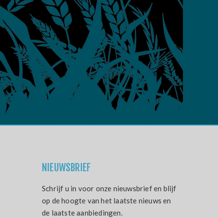
NIEUWSBRIEF
Schrijf u in voor onze nieuwsbrief en blijf
op de hoogte van het laatste nieuws en
de laatste aanbiedingen.