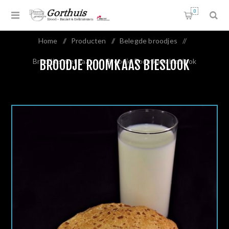
0
Home
/
Producten
/
Belegde broodjes
/
Broodjes met kaas
/
Broodje Roomkaas bieslook
BROODJE ROOMKAAS BIESLOOK