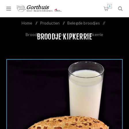
0
Home
/
Producten
/
Belegde broodjes
/
Broodjes met salade
/
Broodje Kipkerrie
BROODJE KIPKERRIE