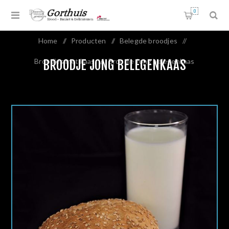
0
Home
/
Producten
/
Belegde broodjes
/
Broodjes met kaas
/
Broodje Jong belegenkaas
BROODJE JONG BELEGENKAAS