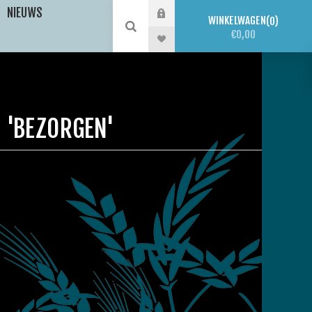
NIEUWS
WINKELWAGEN
0
€0,00
 'BEZORGEN'