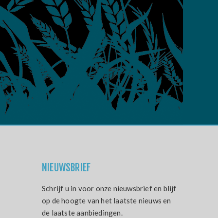
NIEUWSBRIEF
Schrijf u in voor onze nieuwsbrief en blijf
op de hoogte van het laatste nieuws en
de laatste aanbiedingen.