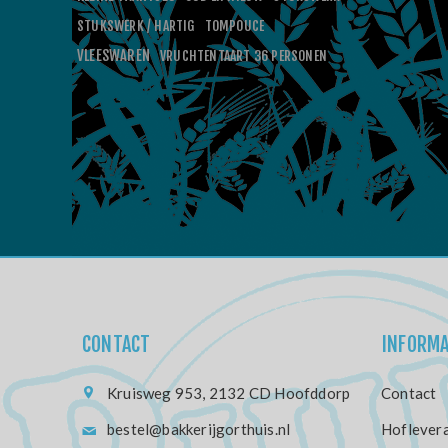
STUKSWERK / HARTIG
TOMPOUCE
VLEESWAREN
VRUCHTENTAART 36 PERSONEN
CONTACT
INFORMA
Kruisweg 953, 2132 CD Hoofddorp
Contact
bestel@bakkerijgorthuis.nl
Hoflevera