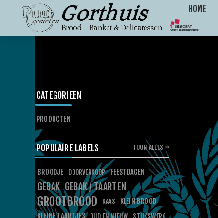
HOME
CATEGORIEEN
PRODUCTEN
POPULAIRE LABELS
TOON ALLES
BROODJE
FEESTDAGEN
DOORVERKOOP
GEBAK
GEBAK / TAARTEN
GROOTBROOD
KLEIN BROOD
KAAS
KLEINE TAARTJES
OUD EN NIEUW
STUKSWERK