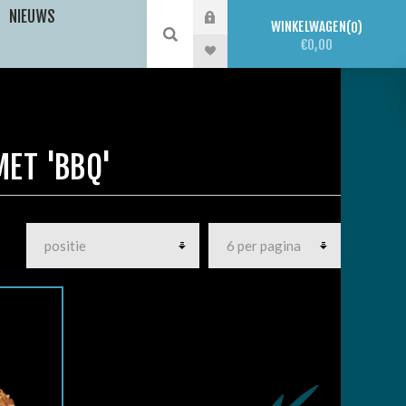
NIEUWS
WINKELWAGEN
0
€0,00
ET 'BBQ'