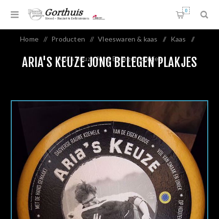
0
Home
/
Producten
/
Vleeswaren & kaas
/
Kaas
/
Aria's keuze Jong Belegen plakjes
ARIA'S KEUZE JONG BELEGEN PLAKJES