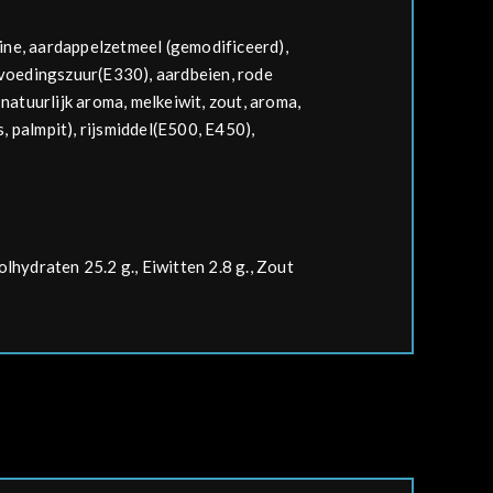
ine, aardappelzetmeel (gemodificeerd),
 voedingszuur(E330), aardbeien, rode
 natuurlijk aroma,
melk
eiwit, zout, aroma,
, palmpit), rijsmiddel(E500, E450),
lhydraten 25.2 g., Eiwitten 2.8 g., Zout