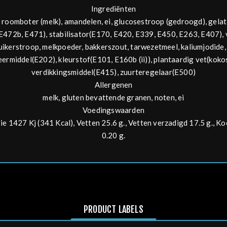
Ingrediënten
 roomboter (
melk
),
amandelen
,
ei
, glucosestroop (gedroogd), gelat
E472b, E471), stabilisator(E170, E420, E339, E450, E263, E407),
suikerstroop,
melk
poeder, bakkerszout,
tarwe
zetmeel, kaliumjodide,
rmiddel(E202), kleurstof(E101, E160b (ii)), plantaardig vet(kokos
verdikkingsmiddel(E415), zuurteregelaar(E500)
Allergenen
melk, gluten bevattende granen, noten, ei
Voedingswaarden
1427 Kj (341 Kcal), Vetten 25.6 g., Vetten verzadigd 17.5 g., Koo
0.20 g.
PRODUCT LABELS