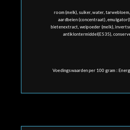
room (
melk
), suiker, water,
tarwe
bloem,
aardbeien (concentraat), emulgator(
bietenextract, weipoeder (
melk
), invert
antiklontermiddel(E535), conservee
Voedingswaarden per 100 gram : Energie 